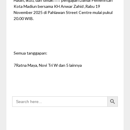
Hadiri, ikuti, dan simak!!!!! pengajian Damai Pemerintah
Kota Madiun bersama KH Anwar Zahid ,Rabu 19
November 2025 di Pahlawan Street Centre mulai pukul
20.00 WIB.
Semua tanggapan:
7Ratna Maya, Novi Tri W dan 5 lainnya
Search Button
SEARCH
FOR: