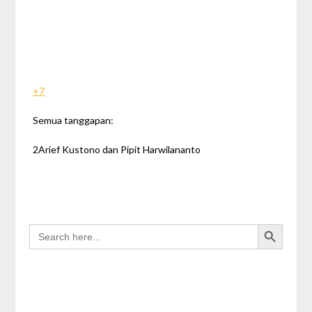
+7
Semua tanggapan:
2Arief Kustono dan Pipit Harwilananto
Search Button
SEARCH
FOR: