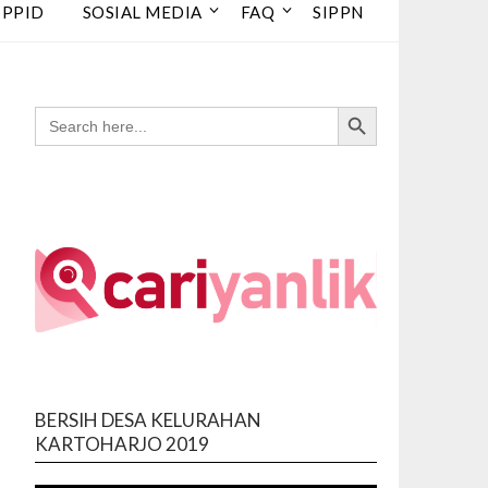
 PPID
SOSIAL MEDIA
FAQ
SIPPN
Search Button
SEARCH
FOR:
BERSIH DESA KELURAHAN
Video
KARTOHARJO 2019
Player