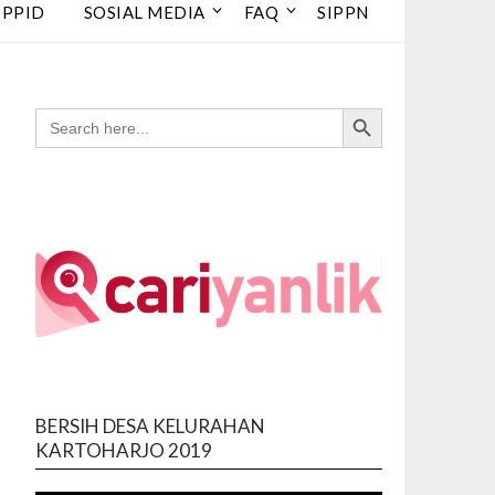
 PPID
SOSIAL MEDIA
FAQ
SIPPN
Search Button
SEARCH
FOR:
BERSIH DESA KELURAHAN
Video
KARTOHARJO 2019
Player